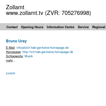
Zollamt
www.zollamt.tv (ZVR: 705276998)
Contact
Opening Hours
Information Centre
Service
Regional
Bruno Uray
E-Mail
:
info(at)ich-hab-gar-keine-homepage.de
Homepage
:
http://ich-hab-gar-keine-homepage.de
Schlagworte
:
Musik
mehr
...
zurück